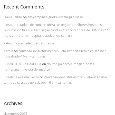
Recent Comments
Dalva Saudo
on
em-campinas-griots-visitam-pro-visao
Hospital Estadual de Sumaré lidera ranking dos melhores hospitais
públicos do Brasil – Associação Griots – Os Contadores de Histórias
on
mais-um-retorno-hospital-estadual-de-sumare
katia
on
dica-de-leitura-petpoema
admin
on
contacao-de-historias-brabuleta-rizadeira-tem-tres-sessoes-
no-sabado-16-em-campinas
ELIANE TEIXEIRA BARBOSA
on
doutor-palhaco-e-magico-nossa-
homenagem-no-dia-do-medico
Roselena Avalone Secco
on
contacao-de-historias-brabuleta-rizadeira-
tem-tres-sessoes-no-sabado-16-em-campinas
Archives
dezembro 2025