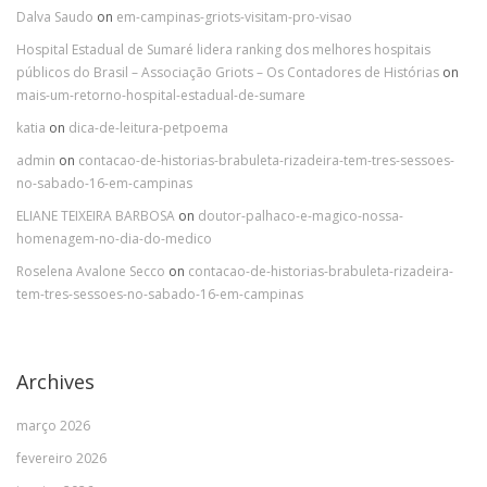
Dalva Saudo
on
em-campinas-griots-visitam-pro-visao
Hospital Estadual de Sumaré lidera ranking dos melhores hospitais
públicos do Brasil – Associação Griots – Os Contadores de Histórias
on
mais-um-retorno-hospital-estadual-de-sumare
katia
on
dica-de-leitura-petpoema
admin
on
contacao-de-historias-brabuleta-rizadeira-tem-tres-sessoes-
no-sabado-16-em-campinas
ELIANE TEIXEIRA BARBOSA
on
doutor-palhaco-e-magico-nossa-
homenagem-no-dia-do-medico
Roselena Avalone Secco
on
contacao-de-historias-brabuleta-rizadeira-
tem-tres-sessoes-no-sabado-16-em-campinas
Archives
março 2026
fevereiro 2026